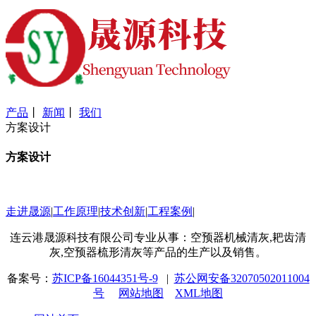
产品
丨
新闻
丨
我们
方案设计
方案设计
走进晟源
|
工作原理
|
技术创新
|
工程案例
|
连云港晟源科技有限公司专业从事：空预器机械清灰,耙齿清
灰,空预器梳形清灰等产品的生产以及销售。
备案号：
苏ICP备16044351号-9
|
苏公网安备32070502011004
号
网站地图
XML地图