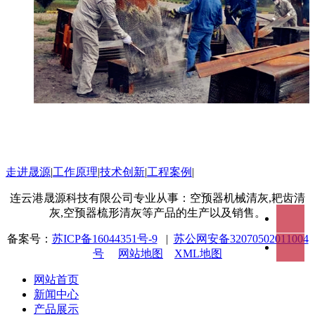
走进晟源
|
工作原理
|
技术创新
|
工程案例
|
连云港晟源科技有限公司专业从事：空预器机械清灰,耙齿清
灰,空预器梳形清灰等产品的生产以及销售。
备案号：
苏ICP备16044351号-9
|
苏公网安备32070502011004
号
网站地图
XML地图
网站首页
新闻中心
产品展示